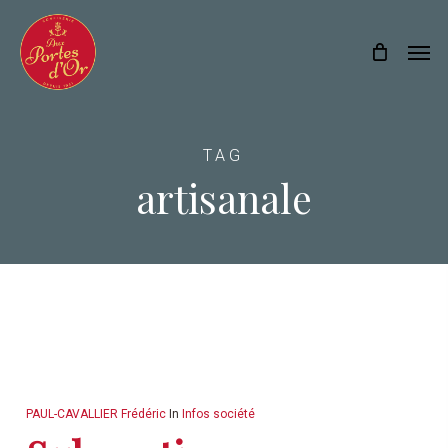
Skip
Menu
Men
to
main
content
TAG
artisanale
PAUL-CAVALLIER Frédéric
In
Infos société