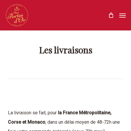
Skip
Menu
Men
to
main
content
Les livraisons
La livraison se fait, pour
la France Métropolitaine,
Corse et Monaco
, dans un délai moyen de 48-72h une