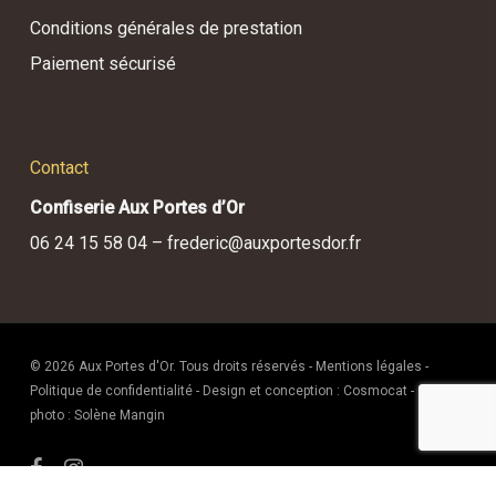
Conditions générales de prestation
Paiement sécurisé
Contact
Confiserie Aux Portes d’Or
06 24 15 58 04 –
frederic@auxportesdor.fr
© 2026 Aux Portes d'Or. Tous droits réservés -
Mentions légales
-
Politique de confidentialité
- Design et conception :
Cosmocat
- Crédit
photo :
Solène Mangin
facebook
instagram