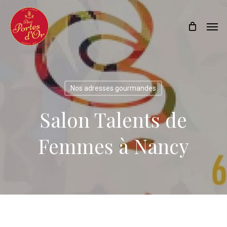
Skip
Menu
Men
to
main
content
Nos adresses gourmandes
Salon Talents de
Femmes à Nancy