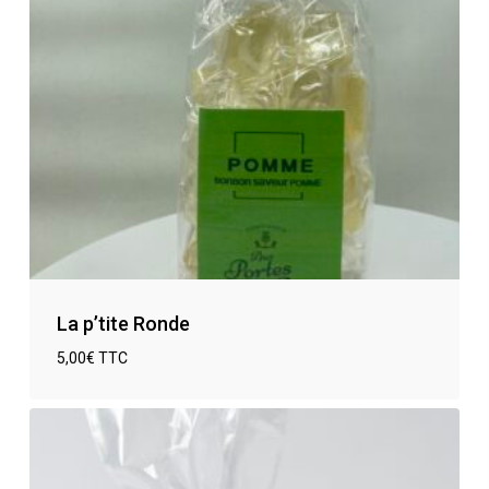
La p’tite Ronde
5,00
€
TTC
€
5,00
TTC