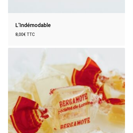
L’Indémodable
8,00
€
TTC
€
8,00
TTC