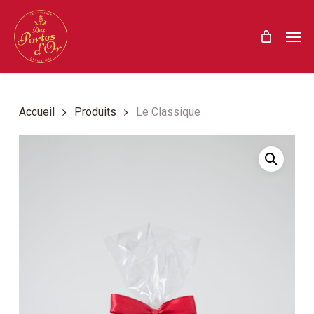
Skip
Menu
Men
to
main
content
Accueil
Produits
Le Classique